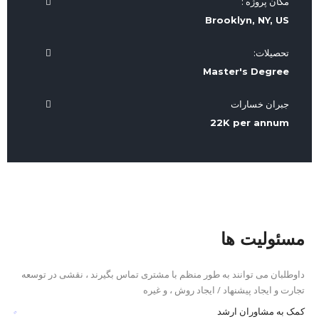
مکان پروژه :
Brooklyn, NY, US
تحصیلات:
Master's Degree
جبران خسارات
22K per annum
مسئولیت ها
داوطلبان می توانند به طور منظم با مشتری تماس بگیرند ، نقشی در توسعه
تجارت و ایجاد پیشنهاد / ایجاد روش ، و غیره
کمک به مشاوران ارشد