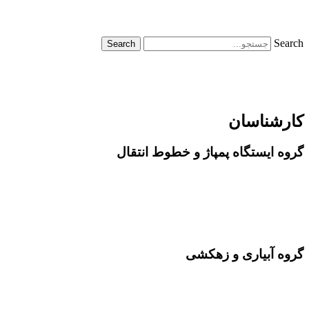
Search
Search
09102064049
02632560699
کارشناسان
گروه ایستگاه پمپاژ و خطوط انتقال
محبوبه جمشیدی،کارشناس ارشد آبیاری و زهکشی
محمدرضا چهره آزاد، کارشناس ارشد سازه های آبی
زهرا اقبالی لرد کارشناس آبیاری
گروه آبیاری و زهکشی
بهناز کریمی، کارشناس آب، کارشناسی ارشد عمران
علی خراسانی کارشناسی ارشد خاک شناسی