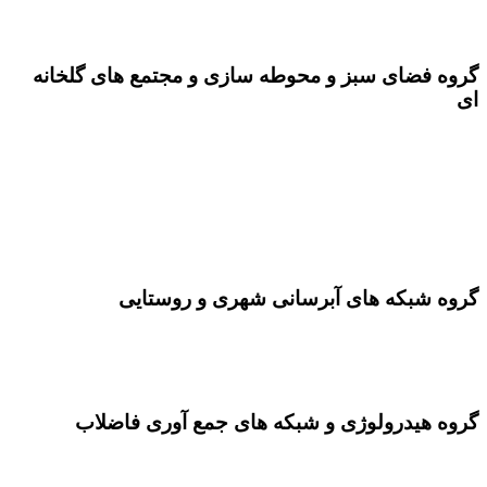
ژیلا محمودی کارشناس آبیاری
گروه فضای سبز و محوطه سازی و مجتمع های گلخانه
ای
پریسا عظیمی، دکتری فضای سبز و معماری منظر
گلنار راستگرد لنگرودی ، کارشناسی معماری
الهام شبدیز ، کارشناس ارشد معماری
نگار راستگرد لنگرودی کارشناس گیاه پزشکی
گروه شبکه­ های آبرسانی شهری و روستایی
علی محمودی، کارشناس ارشد آبیاری و زهکشی
محمود راستگرد لنگرودی کارشناس مکانیک
گروه هیدرولوژی و شبکه های جمع آوری فاضلاب
محسن نصرالهی، کارشناس ارشد سازه ­های آبی